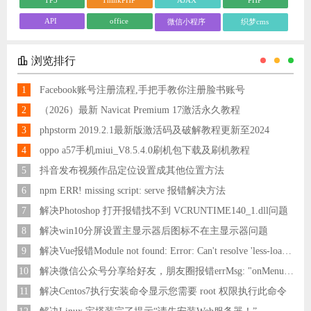
TP5
ThinkPHP
AJAX
PHP
API
office
微信小程序
织梦cms
浏览排行
1
Facebook账号注册流程,手把手教你注册脸书账号
2
（2026）最新 Navicat Premium 17激活永久教程
3
phpstorm 2019.2.1最新版激活码及破解教程更新至2024
4
oppo a57手机miui_V8.5.4.0刷机包下载及刷机教程
5
抖音发布视频作品定位设置成其他位置方法
6
npm ERR! missing script: serve 报错解决方法
7
解决Photoshop 打开报错找不到 VCRUNTIME140_1.dll问题
8
解决win10分屏设置主显示器后图标不在主显示器问题
9
解决Vue报错Module not found: Error: Can't resolve 'less-loader' in 'C:\Users\Hm\Desktop\vue\vue_shop'问题
10
解决微信公众号分享给好友，朋友圈报错errMsg: "onMenuShareAppMessage:fail, the permission value is offline verifying"
11
解决Centos7执行安装命令显示您需要 root 权限执行此命令