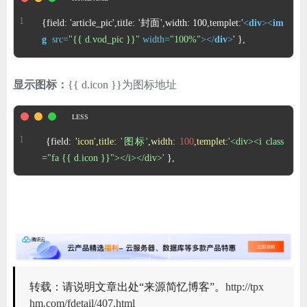
ChatGPT
{field: 'article_pic',title: '封面',width: 100,templet:'
<
div
>
<
im
g
src
=
"{{ d.vod_pic }}"
width
=
"100%"
>
</
div
>
' },
登录
显示图标：
{{ d.icon }}为图标地址
 {field: '
icon',title
: 
'图标'
,
width
: 
100
,
templet
:
'<div><i class
="fa {{ d.icon }}"></i></div>'
 },
转载：请说明文章出处“来源简忆博客”。
http://tpx
hm.com/fdetail/407.html