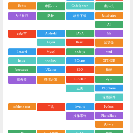
Redis
CodeIgniter
帝国cms
虚拟机
JavaScript
方法技巧
防护
软件下载
AI
Android
JAVA
Git
go语言
Layui
React
区块链
Laravel
Mysql
node.js
html
linux
window
ECharts
GITHUB
bootstrap
UEditor
SEO
模板
ECSHOP
style
服务器
微信开发
PhpStorm
正则
轮播插件
sublime text
layui.js
Python
工具
PhotoShop
操作系统
jQuery