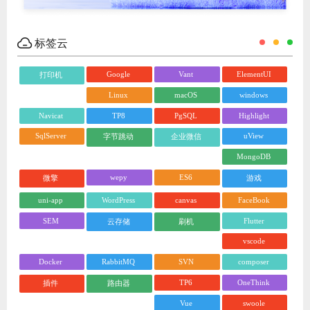
标签云
Google
Vant
ElementUI
打印机
Linux
macOS
windows
Navicat
TP8
PgSQL
Highlight
SqlServer
uView
字节跳动
企业微信
MongoDB
wepy
ES6
微擎
游戏
uni-app
WordPress
canvas
FaceBook
SEM
Flutter
云存储
刷机
vscode
Docker
RabbitMQ
SVN
composer
TP6
OneThink
插件
路由器
Vue
swoole