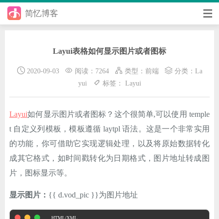
简忆博客
首页
Layui表格如何显示图片或者图标
前端
2020-09-03
阅读：7264
类型：
前端
分类：
La
后端
yui
标签：
Layui
手册
Layui
如何显示图片或者图标？这个很简单,可以使用 temple
日记
t 自定义列模板，模板遵循 laytpl 语法。这是一个非常实用
其它
的功能，你可借助它实现逻辑处理，以及将原始数据转化
成其它格式，如时间戳转化为日期格式，图片地址转成图
在线工具
片，图标显示等。
优秀个人博客
显示图片：
{{ d.vod_pic }}为图片地址
省钱帮