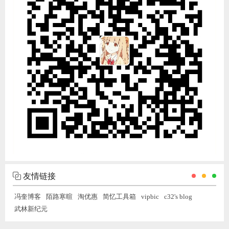
友情链接
冯奎博客
陌路寒暄
淘优惠
简忆工具箱
vipbic
c32's blog
武林新纪元