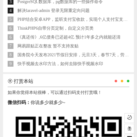
3
PostgreSQL数据库，pg数据库的一些操作命令
4
解决laravel-admin 登录无限重定向问题
5
PHP结合安卓APP，监听支付宝收款，实现个人支付宝支付接口
6
ThinkPHP6自带分页定制，自定义分页类
6
《真还传》,6亿债务已还超4亿 预计1年多之内就能还清
7
网易跟贴正在整改 暂不支持发贴
8
国务院今天发布2021节假日安排，元旦3天，春节7天，劳动节5天
9
快手视频去水印方法，如何去除快手视频水印
打赏本站
如果你觉得本站很棒，可以通过扫码支付打赏哦！
微信扫码：
你说多少就多少~