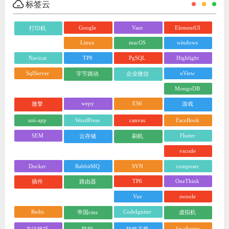
标签云
Google
Vant
ElementUI
打印机
Linux
macOS
windows
Navicat
TP8
PgSQL
Highlight
SqlServer
uView
字节跳动
企业微信
MongoDB
wepy
ES6
微擎
游戏
uni-app
WordPress
canvas
FaceBook
SEM
Flutter
云存储
刷机
vscode
Docker
RabbitMQ
SVN
composer
TP6
OneThink
插件
路由器
Vue
swoole
Redis
CodeIgniter
帝国cms
虚拟机
JavaScript
方法技巧
防护
软件下载