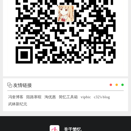
友情链接
冯奎博客
陌路寒暄
淘优惠
简忆工具箱
vipbic
c32's blog
武林新纪元
关于简忆