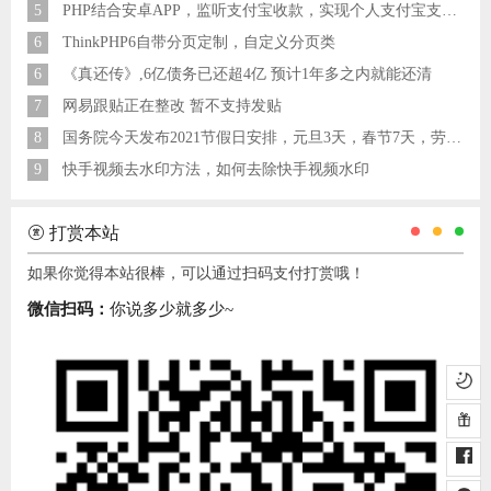
5
PHP结合安卓APP，监听支付宝收款，实现个人支付宝支付接口
6
ThinkPHP6自带分页定制，自定义分页类
6
《真还传》,6亿债务已还超4亿 预计1年多之内就能还清
7
网易跟贴正在整改 暂不支持发贴
8
国务院今天发布2021节假日安排，元旦3天，春节7天，劳动节5天
9
快手视频去水印方法，如何去除快手视频水印
打赏本站
如果你觉得本站很棒，可以通过扫码支付打赏哦！
微信扫码：
你说多少就多少~