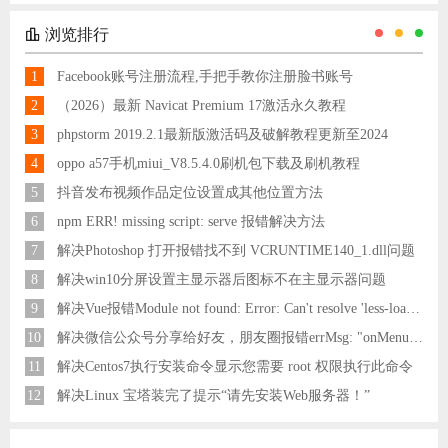
浏览排行
1
Facebook账号注册流程,手把手教你注册脸书账号
2
（2026）最新 Navicat Premium 17激活永久教程
3
phpstorm 2019.2.1最新版激活码及破解教程更新至2024
4
oppo a57手机miui_V8.5.4.0刷机包下载及刷机教程
5
抖音发布视频作品定位设置成其他位置方法
6
npm ERR! missing script: serve 报错解决方法
7
解决Photoshop 打开报错找不到 VCRUNTIME140_1.dll问题
8
解决win10分屏设置主显示器后图标不在主显示器问题
9
解决Vue报错Module not found: Error: Can't resolve 'less-loader' in 'C:\Users\Hm\Desktop\vue\vue_shop'问题
10
解决微信公众号分享给好友，朋友圈报错errMsg: "onMenuShareAppMessage:fail, the permission value is offline verifying"
11
解决Centos7执行安装命令显示您需要 root 权限执行此命令
12
解决Linux 宝塔装完了提示“请先安装Web服务器！”