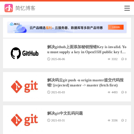
简忆博客
首页
前端
解决github上面添加秘钥报错Key is invalid. Yo
后端
u must supply a key in OpenSSH public key for
mat
2025-06-06
3332
0
手册
日记
解决码云git push -u origin master提交代码报
错! [rejected] master -> master (fetch first)
其它
2021-05-03
4493
0
在线工具
优秀个人博客
解决git中文乱码问题
2021-03-31
3336
2
省钱帮