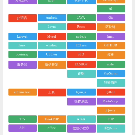
AI
Android
JAVA
Git
go语言
Layui
React
区块链
Laravel
Mysql
node.js
html
linux
window
ECharts
GITHUB
bootstrap
UEditor
SEO
模板
ECSHOP
style
服务器
微信开发
PhpStorm
正则
轮播插件
sublime text
layui.js
Python
工具
PhotoShop
操作系统
jQuery
TP5
ThinkPHP
AJAX
PHP
API
office
微信小程序
织梦cms