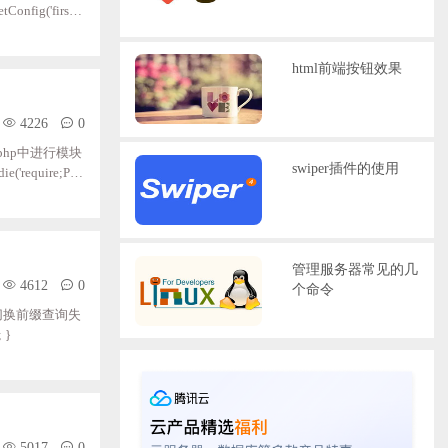
Config('firs
html前端按钮效果
4226
0
.php中进行模块
swiper插件的使用
管理服务器常见的几
4612
0
个命令
切换前缀查询失
 }
5017
0