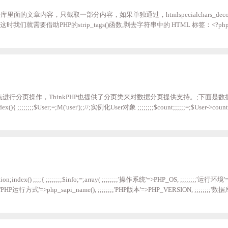
库里面的文章内容，只截取一部分内容，如果单独通过，htmlspecialchars_decode和
我们就需要借助PHP的strip_tags()函数,剥去字符串中的 HTML 标签：<?php echo
P里面的写法： {$vo.content|strip_tags|mb_substr=0,100,'utf-8'}
进行分页操作，ThinkPHP也提供了分页类来对数据分页提供支持。;下面是
{ ;;;;;;;;$User;=;M('user');;//;实例化User对象 ;;;;;;;;$count;;;;;;=;$User->co
;;;;=;new;\Think\Page($count,2);//;实例化分页类;传入总记录数和每页显示的记录数(25)
);//;分页显示输出 ;;;;;;;;//;进行分页数据查询;注意limit方法的参数要使用Page类的属性 ;;;
ndex() ;;;;{ ;;;;;;;;$info;=;array( ;;;;;;;;'操作系统'=>PHP_OS, ;;;;;;;;'运行环
;'PHP运行方式'=>php_sapi_name(), ;;;;;;;;'PHP版本'=>PHP_VERSION, ;;;;;;;;'数
hinkPHP版本'=>THINK_VERSION, ;;;;;;;;'上传附件限制'=>ini_get('upload_max_filesize'