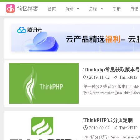
简忆博客
首页
前端
后端
手册
日记
jQuery
PHP
JavaScript
ThinkPHP8
Style
ThinkPHP6
Flutter
ThinkPHP5
Thinkphp常见获取版本
2019-11-02
ThinkPHP
Vue
ThinkPHP
第一种(3.2 或者 5.0版本)ThinkP
uni-app
Laravel
改成 App::version()use think\fac
游戏开发
Python
ThinkPHP3.2分页定制
React
微信小程序
2019-09-02
ThinkPHP
服务器
PHP部分代码：$module_name;=;'/