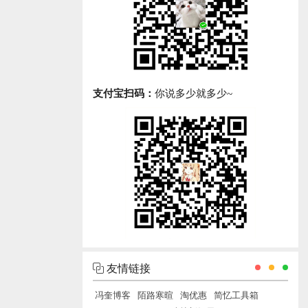
支付宝扫码：
你说多少就多少~
友情链接
冯奎博客
陌路寒暄
淘优惠
简忆工具箱