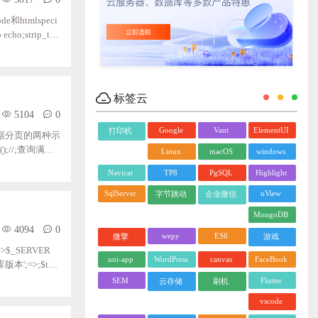
htmlspeci
;strip_tag
标签云
5104
0
Google
Vant
ElementUI
打印机
数据分页的两种示
unt();//;查询满足
Linux
macOS
windows
 ;;;;;;;;$s
Navicat
TP8
PgSQL
Highlight
;;;;;
SqlServer
uView
字节跳动
企业微信
MongoDB
4094
0
wepy
ES6
微擎
游戏
境'=>$_SERVER
uni-app
WordPress
canvas
FaceBook
据库版本';=>;$this
), ;;;;;;;;'执行
SEM
Flutter
云存储
刷机
vscode