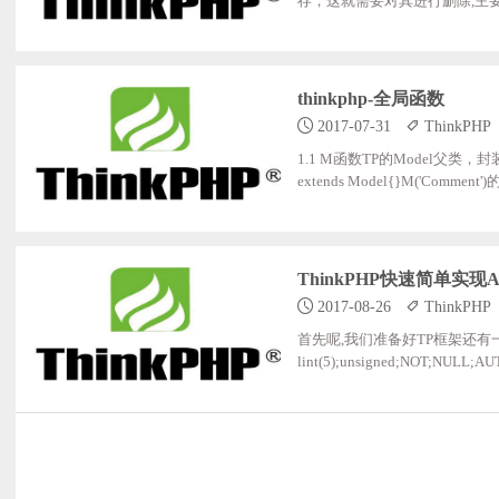
存，这就需要对其进行删除,主要用了unlink();案
re('id',$id)->find(); ;;;;;;;;$img_
;;;;;;;;;;;;;;;;unlink($img_url); ;;;;;;
thinkphp-全局函数
2017-07-31
ThinkPHP
1.1 M函数TP的Model父类，
extends Model{}M('Com
实例化Model，优先实例自定
以用D（）来导入比如$ali = new\Ho
用Home模块下的GoodsModelD(
ThinkPHP快速简单实现
2017-08-26
ThinkPHP
首先呢,我们准备好TP框架还有一个表,地区
lint(5);unsigned;NOT;NULL;AUT
varchar(120);NOT;NULL;DEFAULT;
T;NULL;DEFAULT;'0', ;;;