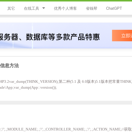
其它
在线工具
优秀个人博客
省钱帮
ChatGPT
简忆工具箱
领优惠券
违禁词查询
JS加密
号信息方法
HTML颜色代码表
HP3.2var_dump(THINK_VERSION);第二种(5.1 及 6.0版本)5.1版本把常量THIN
ade\App;var_dump(App::version());
';.;MODULE_NAME;.;'/';.;CONTROLLER_NAME;.;'/';.;ACTION_NAME;//获取