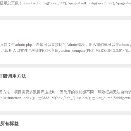
页数 $page->setConfig('prev',;'<<'); $page->setConfig('next',;'>>'); $page->set
st',;'尾页'); $page->setConfig('theme',;';<div;class="game_page">%UP_PAGE%;
义了一个入口文件admin.php，希望可以直接访问Admin模块，那么我们就可以在admin
;PH
P_PATH','./Application/'); //;绑定访问Admin模块 define('BIND_M
多个前缀调用方法
个前缀调用方法，项目需要多数据库连接时，因为库的表前缀不同，导致框架无法自动
;index(){ ;;;;$ddd=M('adv',"tab_")->select(); ;;;;var_dump($ddd);exit;
的所有标签