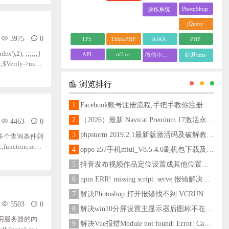
PhotoShop
操作系统
jQuery
3975
0
TP5
ThinkPHP
AJAX
PHP
ex'),2); ;;;;;;}
API
office
微信小程序
织梦cms
;;;$Verify->useN
;function;ch
浏览排行
1
Facebook账号注册流程,手把手教你注册脸书账号
2
（2026）最新 Navicat Premium 17激活永久教程
4463
0
3
phpstorm 2019.2.1最新版激活码及破解教程更新至2024
有多个查询条件则
function;searc
4
oppo a57手机miui_V8.5.4.0刷机包下载及刷机教程
 ;;;$count;;;;;;
5
抖音发布视频作品定位设置成其他位置方法
6
npm ERR! missing script: serve 报错解决方法
7
解决Photoshop 打开报错找不到 VCRUNTIME140_1.dll问题
5503
0
8
解决win10分屏设置主显示器后图标不在主显示器问题
用服务器的内
9
解决Vue报错Module not found: Error: Can't resolve 'less-loader' in 'C:\Users\Hm\Desktop\vue\vue_shop'问题