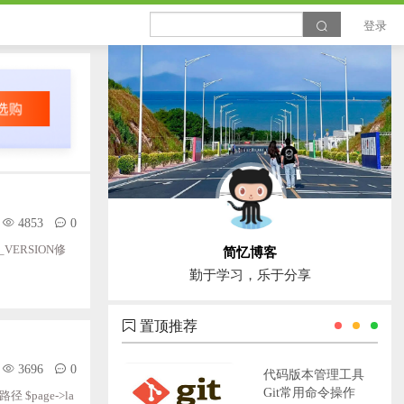
登录
4853
0
K_VERSION修
简忆博客
勤于学习，乐于分享
置顶推荐
3696
0
代码版本管理工具
Git常用命令操作
路径 $page->la