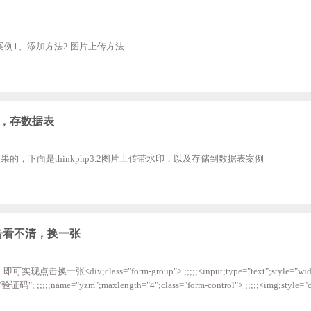
案例1、添加方法2.图片上传方法
图片，存数据表
的，下面是thinkphp3.2图片上传带水印，以及存储到数据表案例
、点击看不清，换一张
击换一张<div;class="form-group"> ;;;;;<input;type="text";style="width
r="验证码"; ;;;;;name="yzm";maxlength="4";class="form-control"> ;;;;;<img;style="cu
c="__APP__/Tpl/Login/yzm"; ;;;;;alt="点击更换";onClick="this.src=this.src+'?'+Ma