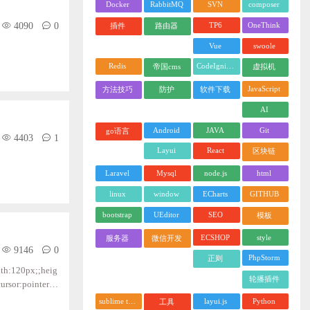
Docker
RabbitMQ
SVN
composer
4090
0
TP6
OneThink
插件
路由器
Vue
swoole
Redis
CodeIgniter
帝国cms
虚拟机
JavaScript
方法技巧
防护
软件下载
AI
Android
JAVA
Git
go语言
4403
1
Layui
React
区块链
Laravel
Mysql
node.js
html
linux
window
ECharts
GITHUB
bootstrap
UEditor
SEO
模板
ECSHOP
style
服务器
微信开发
9146
0
PhpStorm
正则
:120px;;heig
轮播插件
rsor:pointer;;
th.random
sublime text
layui.js
Python
工具