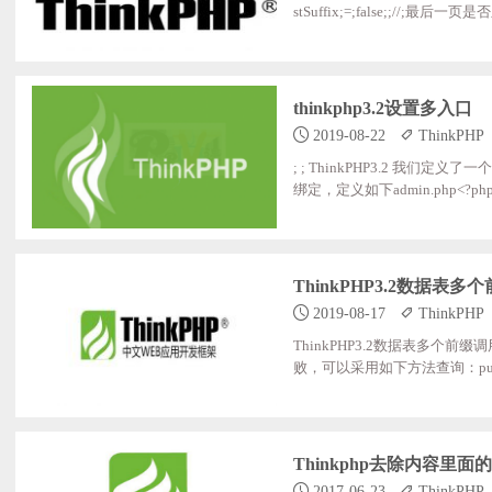
stSuffix;=;false;;//;最后一页是否显示总
t',;'首页'); $page->setConfig('la
thinkphp3.2设置多入口
2019-08-22
ThinkPHP
; ; ThinkPHP3.2 我们定
绑定，定义如下admin.php<?php //;应用入口文件 //;检测PHP环境 if(version_compare(PHP_VERSION,'5.3.0','<'));;die('require
P;>;5.3.0;!'); //;开启调试模式;建议开发阶段开启;部署阶段注释或者设为false define('APP_DEBUG',True); //;定义应用目录 define
('AP
ThinkPHP3.2数据表
2019-08-17
ThinkPHP
ThinkPHP3.2数据表多
败，可以采用如下方法查询：public;function
Thinkphp去除内容里面
2017-06-23
ThinkPHP