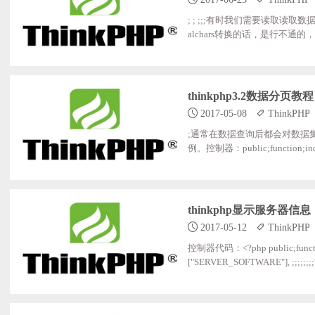
; ; ;;;有时我们需要读取读取数据
alchars转换的话，是行不通的，这时
s("Hello;<b>world!</b>"); ?>T
thinkphp3.2数据分页教程
2017-05-08
ThinkPHP
;通常在数据查询后都会对数据集
例。控制器：public;function;index()
要求的总记录数 ;;;;;;;;$Page;;;
how;;;;;;;=;$Page->show(
thinkphp显示服务器信息
2017-05-12
ThinkPHP
控制器代码：<?php public;function;i
["SERVER_SOFTWARE"], ;;;;;;;
->_mysql_version(), ;;;;;;;;'T
时间限