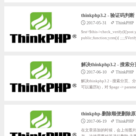
thinkphp3.2 - 验证码判断
2017-05-31
ThinkPHP
$rst=$this->check_verify(I('post.yz
public;function;yzm(){ ;;;;$Verify
oise;=;false; ;;;;$Verify
eck_verify($code,;$id;=;''){ ;;;;;;
解决thinkphp3.2 - 
2017-06-10
ThinkPHP
解决thinkphp3.2 - 搜
可以遍历I()，对 $page -> parameter 进
h(){ ;;;$map['title'];=;array('LIKE
=;$User->where($map)->
thinkphp-删除顺便删
2017-06-19
ThinkPHP
在文章添加的时候，会上传图