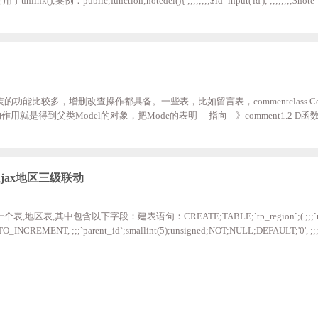
例：public;function;notedel(){ ;;;;;;;;$id=input('id'); ;;;;;;;;$note=d
url=ROOT_PATH.$note['img']; ;;;;;;;;if(db('note')->delete($id)){ ;;;;;;;;;;;;if(!empty($n
;;;;;;} ;;;;;;;;;;;;
封装的功能比较多，增删改查操作都具备。一些表，比如留言表，commentclass Comm
ment')的作用就是得到父类Model的对象，把Mode的表明----指向---》comment1.2 
义的自雷Model,如果自雷Model不存在，则功能等同于M（）的函数。如果有自
me\Pay\AliPay();$ali = D("aLI","Pay");1.3 D函数跨模块调用Model如：
'H
Ajax地区三级联动
表,其中包含以下字段：建表语句：CREATE;TABLE;`tp_region`;( ;;;`regio
O_INCREMENT, ;;;`parent_id`;smallint(5);unsigned;NOT;NULL;DEFAULT;'0', ;;;
'', ;;;`region_type`;tinyint(1);NOT;NULL;DEFAULT;'2', ;;;`agency_id`;smallint
`status`;tinyint(4);NOT;NULL;COMMENT;'0无效果，1已开通，2待开通，3，招募加盟