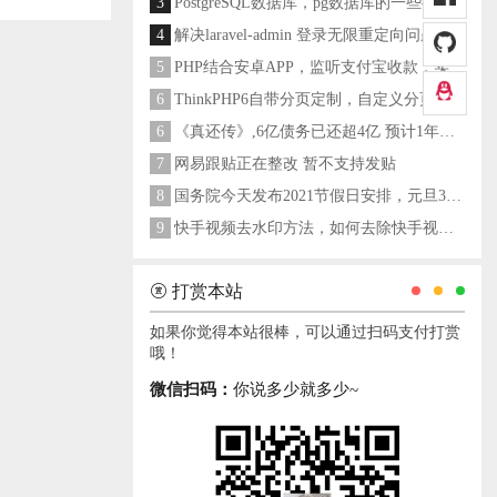
3
PostgreSQL数据库，pg数据库的一些操作命令
4
解决laravel-admin 登录无限重定向问题
5
PHP结合安卓APP，监听支付宝收款，实现个人支付宝支付接口
6
ThinkPHP6自带分页定制，自定义分页类
6
《真还传》,6亿债务已还超4亿 预计1年多之内就能还清
7
网易跟贴正在整改 暂不支持发贴
8
国务院今天发布2021节假日安排，元旦3天，春节7天，劳动节5天
9
快手视频去水印方法，如何去除快手视频水印
打赏本站
如果你觉得本站很棒，可以通过扫码支付打赏
哦！
微信扫码：
你说多少就多少~