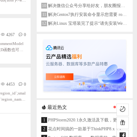
b('note')->whe
10
解决微信公众号分享给好友，朋友圈报错errMsg: "onMenuShareAppMessage:fail, the permission value is offline verifying"
ote['img'])){
11
解决Centos7执行安装命令显示您需要 root 权限执行此命令
12
解决Linux 宝塔装完了提示“请先安装Web服务器！”
4267
0
entModel
D函数D函数也可以
定义的类，也可
在Admin模块下，调
4453
0
n_id`;smal
`region_name`;
(5);unsigned;NO
最近热文
商
1
PHPStorm2020.1永久激活及下载，更新至2024
2
花点时间搞的一款基于ThinkPHP8.x + Layui架构开发的通用后台管理系统