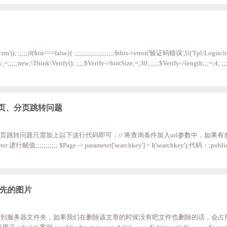
m')); ;;;;;if($rst===false){ ;;;;;;;;;;;;;;;;;;;;$this->error('验证码错误',U('Tpl/Login/ind
;=;;;;;new;\Think\Verify(); ;;;;$Verify->fontSize;=;30; ;;;;$Verify->length;;;=;4; ;
->entry(); ;;;;} ;;;;//;检测输入的验证码是否正确，$code为用户输入的验证码字符串 ;;;;public
搜索分页、分页跳转问题
索分页、分页跳转问题只需加上以下这行代码即可：// 将查询条件加入url参数中，如果
行赋值;;;;;;;;;;; $Page -> parameter['searchkey'] = I('searchkey');代码：;public;
',;I('searchkey').'%'); ;;;;if((I('searchkey')!='')){ ;;;$User;=;M('note');;//;实例化User对象
除原先的图片
片到服务器文件夹，如果我们在删除该文章的时候没有吧文件也删除的话，会占