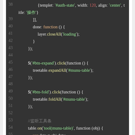
                {templet: 
'#auth-state'
, width: 
120
, align: 
'center'
, t
itle: 
'操作'
            done: 
function
 (
) 
                layer.
closeAll
(
'loading'
        $(
'#btn-expand'
).
click
            treetable.
expandAll
(
'#munu-table'
        $(
'#btn-fold'
).
click
            treetable.
foldAll
(
'#munu-table'
//监听工具条
        table.
on
(
'tool(munu-table)'