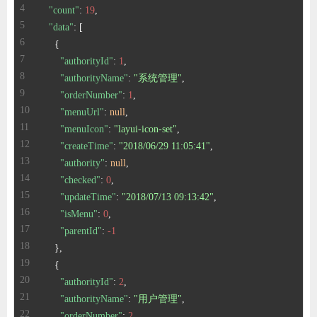
"count"
:
19
,
"data"
:
[
{
"authorityId"
:
1
,
"authorityName"
:
"系统管理"
,
"orderNumber"
:
1
,
"menuUrl"
:
null
,
"menuIcon"
:
"layui-icon-set"
,
"createTime"
:
"2018/06/29 11:05:41"
,
"authority"
:
null
,
"checked"
:
0
,
"updateTime"
:
"2018/07/13 09:13:42"
,
"isMenu"
:
0
,
"parentId"
:
-1
}
,
{
"authorityId"
:
2
,
"authorityName"
:
"用户管理"
,
"orderNumber"
:
2
,