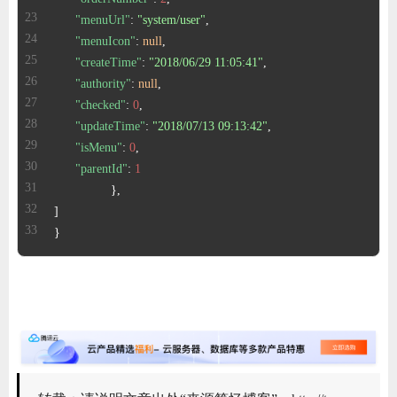
"menuUrl"
:
"system/user"
,
"menuIcon"
:
null
,
"createTime"
:
"2018/06/29 11:05:41"
,
"authority"
:
null
,
"checked"
:
0
,
"updateTime"
:
"2018/07/13 09:13:42"
,
"isMenu"
:
0
,
"parentId"
:
1
}
,
]
}