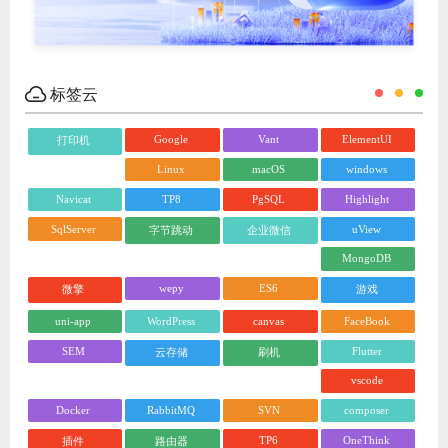
标签云
Google
Vant
ElementUI
打印机
Linux
macOS
windows
Navicat
TP8
PgSQL
Highlight
SqlServer
uView
字节跳动
企业微信
MongoDB
wepy
ES6
微擎
游戏
uni-app
WordPress
canvas
FaceBook
SEM
Flutter
云存储
刷机
vscode
Docker
RabbitMQ
SVN
composer
TP6
OneThink
插件
路由器