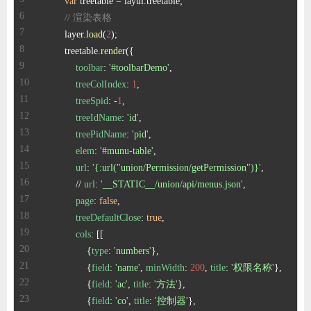
var
// 渲染表格
        layer.
load
(
2
        treetable.
render
toolbar
: 
'#toolbarDemo'
treeColIndex
: 
1
treeSpid
: -
1
treeIdName
: 
'id'
treePidName
: 
'pid'
elem
: 
'#munu-table'
url
: 
'{:url("union/Permission/getPermission")}'
            // 
url
: 
'__STATIC__/union/api/menus.json'
page
: 
false
treeDefaultClose
: 
true
cols
                {
type
: 
'numbers'
                {
field
: 
'name'
, 
minWidth
: 
200
, 
title
: 
'权限名称'
                {
field
: 
'ac'
, 
title
: 
'方法'
                {
field
: 
'co'
, 
title
: 
'控制器'