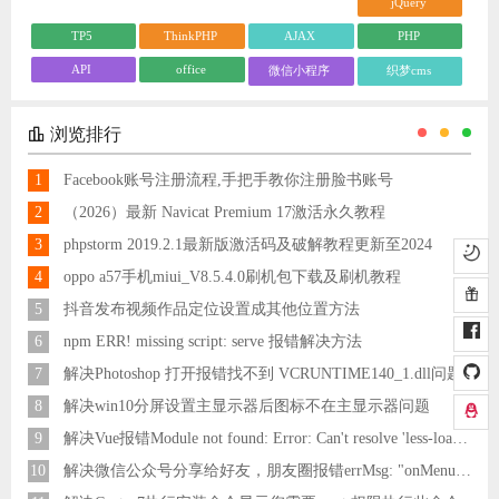
jQuery
TP5
ThinkPHP
AJAX
PHP
API
office
微信小程序
织梦cms
浏览排行
1
Facebook账号注册流程,手把手教你注册脸书账号
2
（2026）最新 Navicat Premium 17激活永久教程
3
phpstorm 2019.2.1最新版激活码及破解教程更新至2024
4
oppo a57手机miui_V8.5.4.0刷机包下载及刷机教程
5
抖音发布视频作品定位设置成其他位置方法
6
npm ERR! missing script: serve 报错解决方法
7
解决Photoshop 打开报错找不到 VCRUNTIME140_1.dll问题
8
解决win10分屏设置主显示器后图标不在主显示器问题
9
解决Vue报错Module not found: Error: Can't resolve 'less-loader' in 'C:\Users\Hm\Desktop\vue\vue_shop'问题
10
解决微信公众号分享给好友，朋友圈报错errMsg: "onMenuShareAppMessage:fail, the permission value is offline verifying"