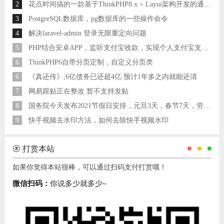
2
花点时间搞的一款基于ThinkPHP8.x + Layui架构开发的通用后台管理系统
3
PostgreSQL数据库，pg数据库的一些操作命令
4
解决laravel-admin 登录无限重定向问题
5
PHP结合安卓APP，监听支付宝收款，实现个人支付宝支付接口
6
ThinkPHP6自带分页定制，自定义分页类
6
《真还传》,6亿债务已还超4亿 预计1年多之内就能还清
7
网易跟贴正在整改 暂不支持发贴
8
国务院今天发布2021节假日安排，元旦3天，春节7天，劳动节5天
9
快手视频去水印方法，如何去除快手视频水印
打赏本站
如果你觉得本站很棒，可以通过扫码支付打赏哦！
微信扫码：
你说多少就多少~