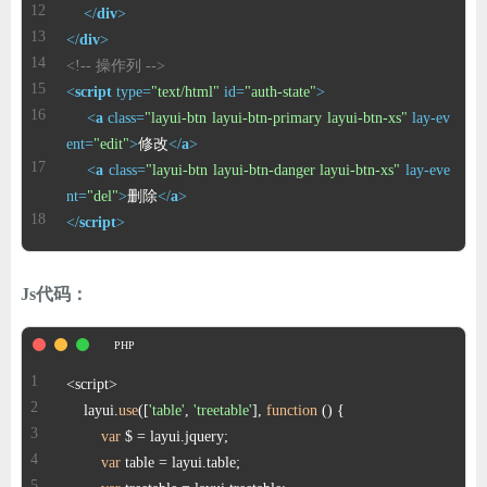
</
div
>
</
div
>
<!-- 操作列 -->
<
script
type
=
"text/html"
id
=
"auth-state"
>
<
a
class
=
"layui-btn layui-btn-primary layui-btn-xs"
lay-ev
ent
=
"edit"
>
修改
</
a
>
<
a
class
=
"layui-btn layui-btn-danger layui-btn-xs"
lay-eve
nt
=
"del"
>
删除
</
a
>
</
script
>
Js代码：
    layui.
use
([
'table'
, 
'treetable'
], 
function
 (
) 
var
var