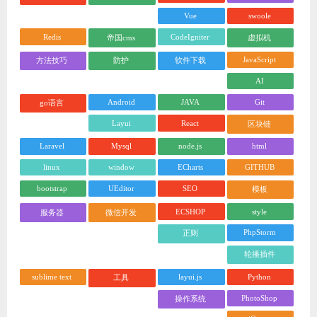
Vue
swoole
Redis
CodeIgniter
帝国cms
虚拟机
JavaScript
方法技巧
防护
软件下载
AI
Android
JAVA
Git
go语言
Layui
React
区块链
Laravel
Mysql
node.js
html
linux
window
ECharts
GITHUB
bootstrap
UEditor
SEO
模板
ECSHOP
style
服务器
微信开发
PhpStorm
正则
轮播插件
sublime text
layui.js
Python
工具
PhotoShop
操作系统