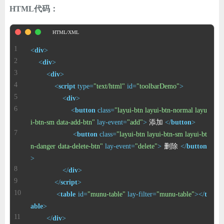
HTML代码：
<
div
>
<
div
>
<
div
>
<
script
type
=
"text/html"
id
=
"toolbarDemo"
>
<
div
>
<
button
class
=
"layui-btn layui-btn-normal layu
i-btn-sm data-add-btn"
lay-event
=
"add"
>
 添加 
</
button
>
<
button
class
=
"layui-btn layui-btn-sm layui-bt
n-danger data-delete-btn"
lay-event
=
"delete"
>
 删除 
</
button
>
</
div
>
</
script
>
<
table
id
=
"munu-table"
lay-filter
=
"munu-table"
>
</
t
able
>
</
div
>