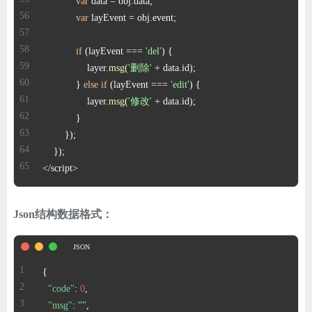
var
var
if
 (layEvent === 
'del'
                layer.
msg
(
'删除'
            } 
else
if
 (layEvent === 
'edit'
                layer.
msg
(
'修改'
</script>
Json结构数据格式：
{
"code"
:
0
,
"msg"
:
""
,