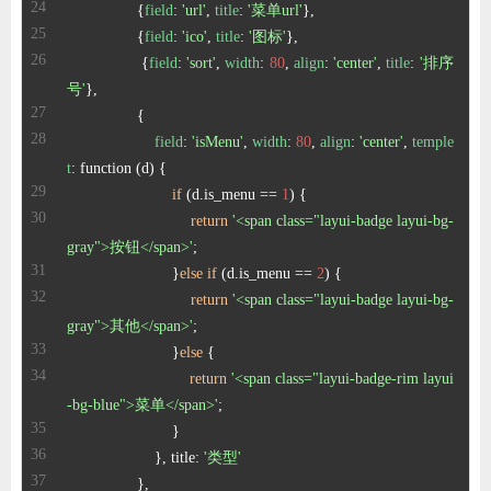
                {
field
: 
'url'
, 
title
: 
'菜单url'
                {
field
: 
'ico'
, 
title
: 
'图标'
                {
field
: 
'sort'
, 
width
: 
80
, 
align
: 
'center'
, 
title
: 
'排序
号'
field
: 
'isMenu'
, 
width
: 
80
, 
align
: 
'center'
, 
temple
t
if
 (d.is_menu == 
1
return
'<span class="layui-badge layui-bg-
gray">按钮</span>'
                        }
else
if
 (d.is_menu == 
2
return
'<span class="layui-badge layui-bg-
gray">其他</span>'
                        }
else
return
'<span class="layui-badge-rim layui
-bg-blue">菜单</span>'
                    }, title: 
'类型'