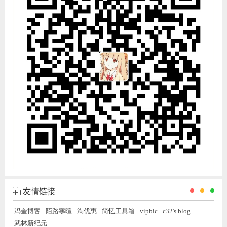
友情链接
冯奎博客
陌路寒暄
淘优惠
简忆工具箱
vipbic
c32's blog
武林新纪元