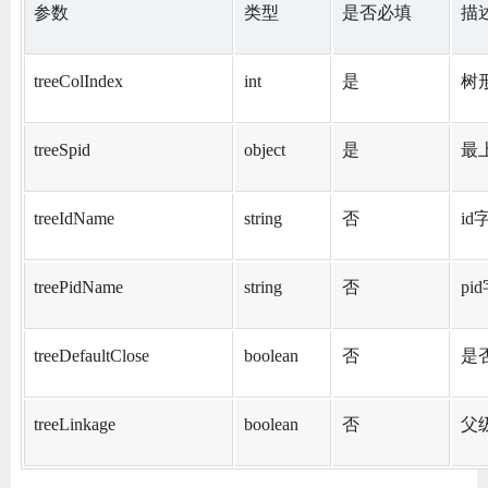
参数
类型
是否必填
描
ChatGPT
treeColIndex
int
是
树
登录
treeSpid
object
是
最
treeIdName
string
否
i
treePidName
string
否
p
treeDefaultClose
boolean
否
是
treeLinkage
boolean
否
父