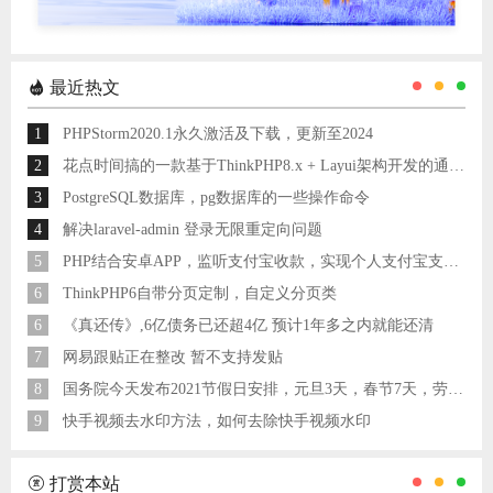
最近热文
1
PHPStorm2020.1永久激活及下载，更新至2024
2
花点时间搞的一款基于ThinkPHP8.x + Layui架构开发的通用后台管理系统
3
PostgreSQL数据库，pg数据库的一些操作命令
4
解决laravel-admin 登录无限重定向问题
5
PHP结合安卓APP，监听支付宝收款，实现个人支付宝支付接口
6
ThinkPHP6自带分页定制，自定义分页类
6
《真还传》,6亿债务已还超4亿 预计1年多之内就能还清
7
网易跟贴正在整改 暂不支持发贴
8
国务院今天发布2021节假日安排，元旦3天，春节7天，劳动节5天
9
快手视频去水印方法，如何去除快手视频水印
打赏本站