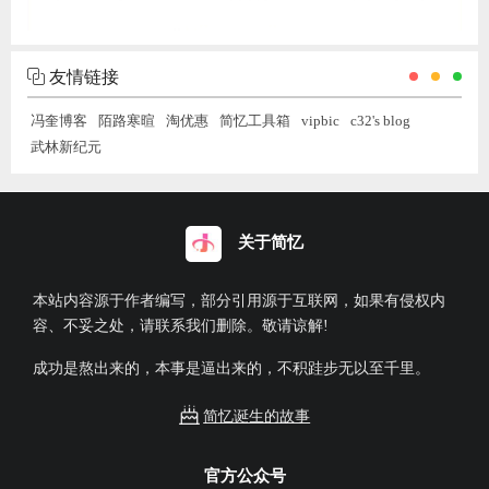
友情链接
冯奎博客
陌路寒暄
淘优惠
简忆工具箱
vipbic
c32's blog
武林新纪元
关于简忆
本站内容源于作者编写，部分引用源于互联网，如果有侵权内
容、不妥之处，请联系我们删除。敬请谅解!
成功是熬出来的，本事是逼出来的，不积跬步无以至千里。
简忆诞生的故事
官方公众号