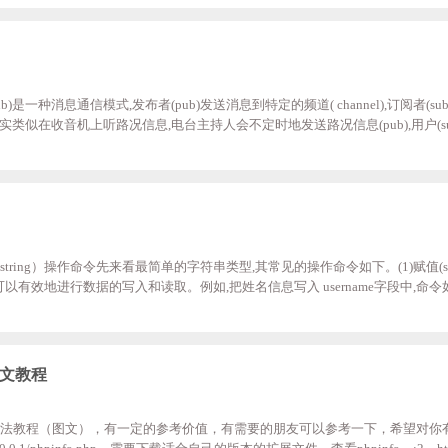
_default_timezone_set("PRC"); $redis=new;redis();;;//
/订阅(pub/sub)是一种消息通信模式,发布者(pub)发送消息到特定的频道( channel),订阅者
式其实类似在收音机上听路况信息,电台主持人会不定时地发送路况信息(pub),用户(s
取实时信息。在 Redis中,每个频道都可以被多个客户端订阅,没有数量上的限制,当没
此时,若有发布者向特定的频道发布了消息,所有监听当前频道的客户端都可以
ribe和 pu
string）操作命令先来看最简单的字符串类型,其常见的操作命令如下。(1)赋值(set)
令,可以有效地进行数据的写入和读取。例如,把姓名信息写入 username字段中,命令如下se
.0.0.1:6379> set username wangjialinset命令后面第一个参数,是需要写入的
值,可以使用get命令,此命令只有一个参数,就是需要获取的字段,例如:;get usern
angj
展图文教程
is扩展的方法教程（图文），有一定的参考价值，有需要的朋友可以参考一下，希望对你