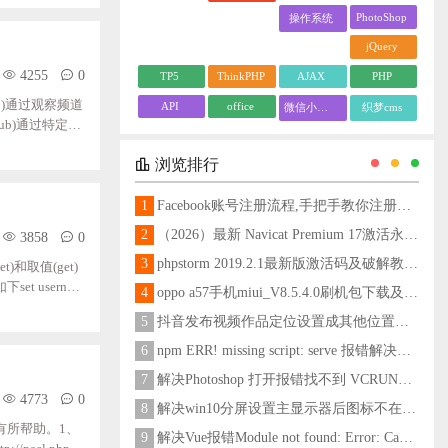
PhotoShop
操作系统
jQuery
4255
0
TP5
ThinkPHP
AJAX
PHP
(sub)通过观察频道
API
office
微信小程序
织梦cms
ub)通过特定的
有消息发布的时候,
浏览排行
接收到消息。在
1
Facebook账号注册流程,手把手教你注册脸书账号
2
（2026）最新 Navicat Premium 17激活永久教程
3858
0
3
phpstorm 2019.2.1最新版激活码及破解教程更新至2024
和取值(get)
t usernam
4
oppo a57手机miui_V8.5.4.0刷机包下载及刷机教程
字段,第二个参数为写
5
抖音发布视频作品定位设置成其他位置方法
ame执行结果如下
6
npm ERR! missing script: serve 报错解决方法
7
解决Photoshop 打开报错找不到 VCRUNTIME140_1.dll问题
4773
0
8
解决win10分屏设置主显示器后图标不在主显示器问题
有所帮助。1、
9
解决Vue报错Module not found: Error: Can't resolve 'less-loader' in 'C:\Users\Hm\Desktop\vue\vue_shop'问题