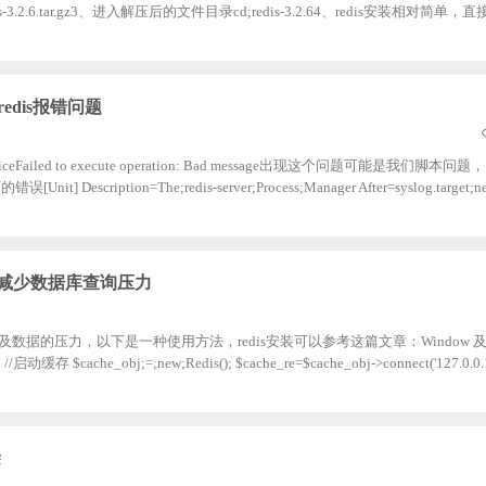
f;redis-3.2.6.tar.gz3、进入解压后的文件目录cd;redis-3.2.64、redis安装相对简
新的“src”目录;如果已经安装好的话，可以跳过上面4个步骤，直奔主题，从
r/local/redis6、进入src目录，复制redis-server redis-cli到新建立的文件夹cp;./redi
redis报错问题
rver.serviceFailed to execute operation: Bad message出现这个问题可能是我们
cription=The;redis-server;Process;Manager After=syslog.target;netw
run/redis_6379.pid ExecStart=/usr/local/redis/redis-server;/usr/local/redis/redis.
ecStop=/bin/kill;-SIGINT;$MAINPID ; [Install] WantedBy=multi-user.targe
询，减少数据库查询压力
以及数据的压力，以下是一种使用方法，redis安装可以参考这篇文章：Window 及 l
; //启动缓存 $cache_obj;=;new;Redis(); $cache_re=$cache_obj->connect('127.0.0.1
//$cache_obj->flushall(); //$cache_obj->flushDB(); $redis_key='vod_'.$vod_id.'_info
pty($vod_info)){ ;;;;$vod_field=&
除