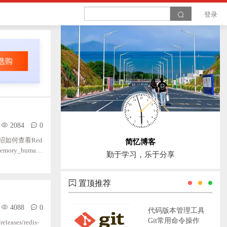
登录
2084
0
绍如何查看Red
简忆博客
mory_human:
勤于学习，乐于分享
mory_peak:
好）used_mem
置顶推荐
4088
0
代码版本管理工具
Git常用命令操作
ses/redis-