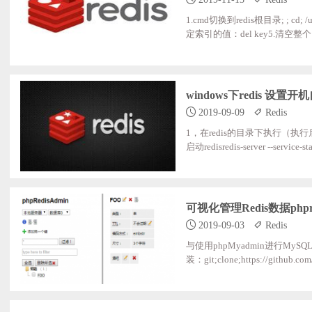
1.cmd切换到redis根目录; ; cd; /us
定索引的值：del key5.清空整个 R
windows下redis 设置
2019-09-09
Redis
1，在redis的目录下执行（执行后就作为wi
启动redisredis-server --service-
可视化管理Redis数据phpre
2019-09-03
Redis
与使用phpMyadmin进行MyS
装：git;clone;https://github.com
it;vendor随后配置站点即可访问：部分配置：serv