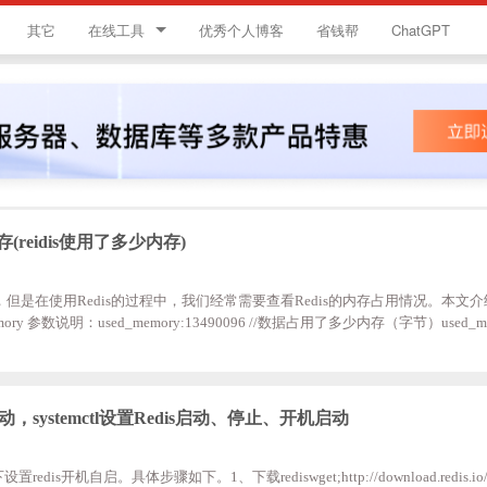
其它
在线工具
优秀个人博客
省钱帮
ChatGPT
简忆工具箱
领优惠券
违禁词查询
JS加密
(reidis使用了多少内存)
HTML颜色代码表
，但是在使用Redis的过程中，我们经常需要查看Redis的内存占用情况。本文介
 memory 参数说明：used_memory:13490096 //数据占用了多少内存（字节）used_me
位的，可读性好）used_memory_rss:13490096;//redis占用了多少内存used_me
节）used_memory_peak_human:14.59M //占用内存的峰值（带单位的，可读性
所占用的内存大小（字节）mem_fragm
自启动，systemctl设置Redis启动、停止、开机启动
is开机自启。具体步骤如下。1、下载rediswget;http://download.redis.io/relea