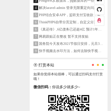
3
PostgreSQL数据库，pg数据库的一些操作命令
4
解决laravel-admin 登录无限重定向问题
5
PHP结合安卓APP，监听支付宝收款，实现个人支付宝支付接口
6
ThinkPHP6自带分页定制，自定义分页类
6
《真还传》,6亿债务已还超4亿 预计1年多之内就能还清
7
网易跟贴正在整改 暂不支持发贴
8
国务院今天发布2021节假日安排，元旦3天，春节7天，劳动节5天
9
快手视频去水印方法，如何去除快手视频水印
打赏本站
如果你觉得本站很棒，可以通过扫码支付打赏
哦！
微信扫码：
你说多少就多少~