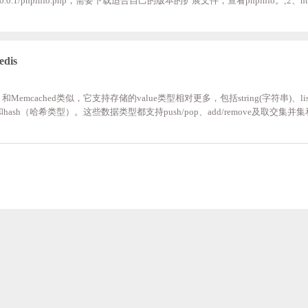
1/phpinfo.php，需要下载适合自己的版本的扩展文件，查看phpinfo。;2、http://
p官方redis扩展下载地址；我用的5.5，所以下载的时候我选的是3、解压后，把php_redis.dll和p
hp.ini加入;php_redis extension=php_igbinary.dll; extension=php_
pinfo里就
dis
统。和Memcached类似，它支持存储的value类型相对更多，包括string(字符串)、list
-有序集合)和hash（哈希类型）。这些数据类型都支持push/pop、add/remove及取交
性的。在此基础上，redis支持各种不同方式的排序。与memcached一样，
redis会周期性的把更新的数据写入磁盘或者把修改操作写入追加的记录文件，
同步。Redis 是一个高性能