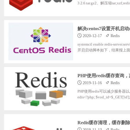
3.2.6.tar.gz2、解压缩tar;xz
编译后在目录下会有一个产生一个
创建存储redis文件目录mkdir;-p;/us
r/local/redis/cp;./redis-
解决centos7设置开机启动
2020-12-17
Redis
systemctl enable redis-se
开启启动脚本如下，结果报上面的错误[Unit] Des
ervice] Type=simple PIDFile=/var/
=/bin/kill;-USR2;$MAINPID Ex
PHP使用redis缓存查
2019-11-16
Redis
PHP使用redis可以减少服务器
edis<?php; $vod_id=$_GET['id']
ty($cache_re)){ ;;;;exit('1'); } 
che_obj->get($redis_key); if(em
Redis缓存清理，缓存删
2019-11-13
Redis