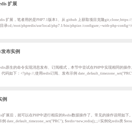
dis 扩展
is 扩展，笔者用的是PHP7.1版本1、从 github 上获取项目克隆git;clone;https://git
/root/phpredis/usr/local/php7.1/bin/phpize./configure;--with-php-config=/u
e;&&;make;install3、启动扩展光安装了还不够，我们还需要编辑PHP的配置文件来使扩
p .ini ，在配置文件中添加如下语句：extension=redis.so
订阅/发布实例
dis原生的命令实现消息发布、订阅模式，本节中尝试在PHP中实现相同的操作
<?php //;使用redis订阅、发布示例 date_default_timezone_set("PRC"); h
utf-8'); //;避免在默认情况下1分钟后终止与redis服务器德连接 ini_set('default_scoket_timeo
;redis(); $redis->connect('127.0.0.1',6379); //;订阅名为ta
的实例
P Redis扩展后，就可以在PHP中进行相应的Redis数据操作了。常见的操作说明如
ate_default_timezone_set("PRC"); $redis=new;redis();;;//实例化redis类 $resul
回;bool(true)，则说明连接成功。（2）赋值(set)与取值(ge