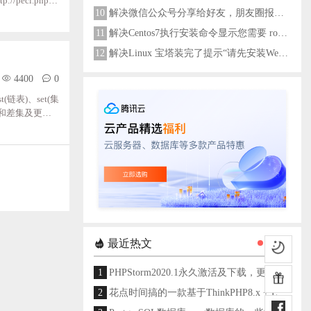
pecl.php.n
10
解决微信公众号分享给好友，朋友圈报错errMsg: "onMenuShareAppMessage:fail, the permission value is offline verifying"
hp_redis.p
redis.dll4、然
11
解决Centos7执行安装命令显示您需要 root 权限执行此命令
12
解决Linux 宝塔装完了提示“请先安装Web服务器！”
4400
0
(链表)、set(集
集并集和差集及更丰
为了保证效率，数
并且在此基础
最近热文
1
PHPStorm2020.1永久激活及下载，更新至2024
2
花点时间搞的一款基于ThinkPHP8.x + Layui架构开发的通用后台管理系统