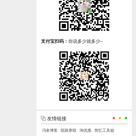
支付宝扫码：
你说多少就多少~
友情链接
冯奎博客
陌路寒暄
淘优惠
简忆工具箱