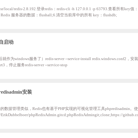
r/local/redis-2.8.192.登录redis：redis-cli -h 127.0.0.1 -p 63793.查看所有key
edis 服务器的数据：flushall;6.清空当前库中的所有 key：flushdb;
开机自启动
ndows服务了）redis-server --service-install redis.windows.con
start3，停止服务redis-server --service-stop
disadmin安装
QL的数据管理类似，Redis也有基于PHP实现的可视化管理工具phpredisadmin。
/ErikDubbelboer/phpRedisAdmin.gitcd;phpRedisAdmingit;clone;https://github.co
er ;;;;{ ;;;;;;;;listen;80; ;;;;;;;;server_name;127.0.0.1; ;;;;;;;;index