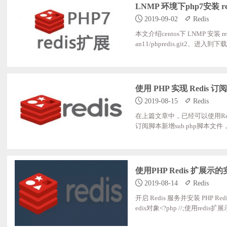
LNMP 环境下php7安装 re
2019-09-02
Redis
本文介绍centos下 LNMP 安装 red
an11/phpredis.git2、进入到下载目录cd;
1/bin/php-configmak
i /usr/local/php7.1/etc/ph
使用 PHP 实现 Redis 
2019-08-15
Redis
在上篇文章中，已经可以使用Re
订阅脚本新增sub.php脚本文件，代码如下：
ent-type:text/html;charset=
实例化redis类，监听订阅信息 $redis=new
使用PHP Redis 扩展示
2019-08-14
Redis
开启 Redis 服务并安装 PH
edis对象<?php //;使用redis扩展示例 d
nect('127.0.0.1',6379);;//建立连接 var_dump($result); ?>浏览器访问返