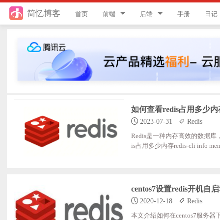
简忆博客
首页
前端
后端
手册
日记
jQuery
PHP
JavaScript
ThinkPHP8
Style
ThinkPHP6
Flutter
ThinkPHP5
如何查看redis占用多少内存
2023-07-31
Redis
Vue
ThinkPHP
Redis是一种内存高效的数据库
uni-app
Laravel
is占用多少内存redis-cli info
12.87M //数据占用了多少内存（带单
15301192 //占用内存的峰值（字
游戏开发
Python
ory_lua:31744;//lua引擎
centos7设置redis开机
React
微信小程序
2020-12-18
Redis
服务器
本文介绍如何在centos7服务器下设置red