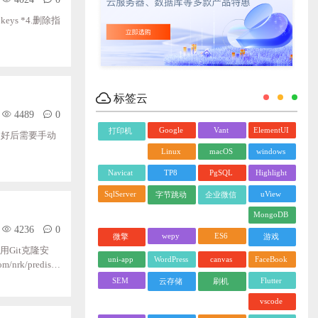
值：keys *4.删除指
标签云
4489
0
Google
Vant
ElementUI
打印机
f2，安装好后需要手动
Linux
macOS
windows
Navicat
TP8
PgSQL
Highlight
SqlServer
uView
字节跳动
企业微信
MongoDB
4236
0
wepy
ES6
微擎
游戏
使用Git克隆安
uni-app
WordPress
canvas
FaceBook
m/nrk/predis.g
;index.php;ind
SEM
Flutter
云存储
刷机
ex.html;index.htm;default.html;default.htm;default.php; ;;;;;;;;root;;/www/web/phpRedisAdmin; include;enable-php7.1.conf; ..... ;;
vscode