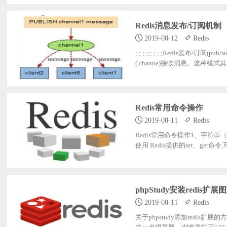
t)操作<?php //;使用redis扩展示例 date
Redis消息发布/订阅机制
2019-08-12
Redis
; ; ; ;;; ; ; ;Redis发布
( channe)接收消息。这种模
频道( channel),关注和获
每个客户端都保持订阅的状态。
实际使用中, Redis主要使用 subsc
Redis常用命令操作
2019-08-11
Redis
Redis常用命令操作1、字符串（
使用 Redis提供的set、get命
e wangjialin执行结果如下:127
入的数据。需要读取 username
127.0.0.1: 6379> get usernamew
phpStudy安装redis扩
2019-08-11
Redis
关于phpstudy添加red