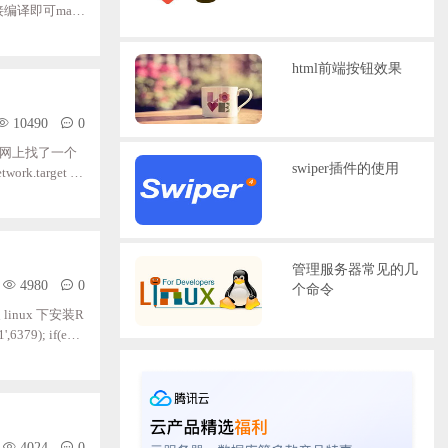
单，直接编译即可make
第5步开始5、
s-server;/us
html前端按钮效果
10490
0
脚本问题，网上找了一个
swiper插件的使用
ork.target [S
conf ExecReload
t正确的脚本应该
管理服务器常见的几
4980
0
个命令
inux 下安装R
',6379); if(emp
'; $vod_info=$ca
4024
0