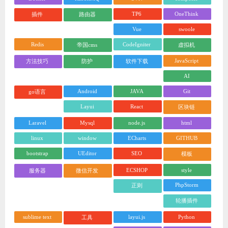
TP6
OneThink
插件
路由器
Vue
swoole
Redis
CodeIgniter
帝国cms
虚拟机
JavaScript
方法技巧
防护
软件下载
AI
Android
JAVA
Git
go语言
Layui
React
区块链
Laravel
Mysql
node.js
html
linux
window
ECharts
GITHUB
bootstrap
UEditor
SEO
模板
ECSHOP
style
服务器
微信开发
PhpStorm
正则
轮播插件
sublime text
layui.js
Python
工具