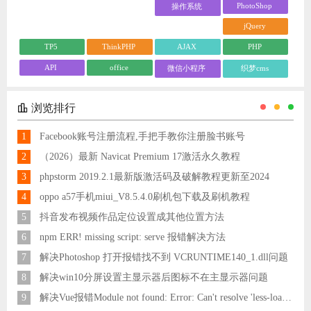
PhotoShop
操作系统
jQuery
TP5
ThinkPHP
AJAX
PHP
API
office
微信小程序
织梦cms
浏览排行
1
Facebook账号注册流程,手把手教你注册脸书账号
2
（2026）最新 Navicat Premium 17激活永久教程
3
phpstorm 2019.2.1最新版激活码及破解教程更新至2024
4
oppo a57手机miui_V8.5.4.0刷机包下载及刷机教程
5
抖音发布视频作品定位设置成其他位置方法
6
npm ERR! missing script: serve 报错解决方法
7
解决Photoshop 打开报错找不到 VCRUNTIME140_1.dll问题
8
解决win10分屏设置主显示器后图标不在主显示器问题
9
解决Vue报错Module not found: Error: Can't resolve 'less-loader' in 'C:\Users\Hm\Desktop\vue\vue_shop'问题