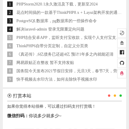
1
PHPStorm2020.1永久激活及下载，更新至2024
2
花点时间搞的一款基于ThinkPHP8.x + Layui架构开发的通用后台管理系统
3
PostgreSQL数据库，pg数据库的一些操作命令
4
解决laravel-admin 登录无限重定向问题
5
PHP结合安卓APP，监听支付宝收款，实现个人支付宝支付接口
6
ThinkPHP6自带分页定制，自定义分页类
6
《真还传》,6亿债务已还超4亿 预计1年多之内就能还清
7
网易跟贴正在整改 暂不支持发贴
8
国务院今天发布2021节假日安排，元旦3天，春节7天，劳动节5天
9
快手视频去水印方法，如何去除快手视频水印
打赏本站
如果你觉得本站很棒，可以通过扫码支付打赏哦！
微信扫码：
你说多少就多少~