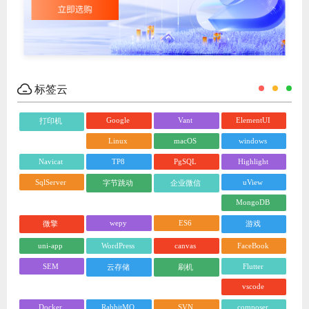
标签云
Google
Vant
ElementUI
打印机
Linux
macOS
windows
Navicat
TP8
PgSQL
Highlight
SqlServer
uView
字节跳动
企业微信
MongoDB
wepy
ES6
微擎
游戏
uni-app
WordPress
canvas
FaceBook
SEM
Flutter
云存储
刷机
vscode
Docker
RabbitMQ
SVN
composer