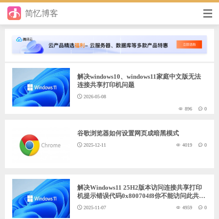
简忆博客
首页
前端
解决windows10、windows11家庭中文版无法
后端
连接共享打印机问题
2026-05-08
手册
896
0
日记
谷歌浏览器如何设置网页成暗黑模式
其它
2025-12-11
4019
0
在线工具
优秀个人博客
解决Windows11 25H2版本访问连接共享打印
机提示错误代码0x800704f8你不能访问此共享
文件夹
省钱帮
2025-11-07
4959
0