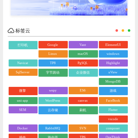
标签云
Google
Vant
ElementUI
打印机
Linux
macOS
windows
Navicat
TP8
PgSQL
Highlight
SqlServer
uView
字节跳动
企业微信
MongoDB
wepy
ES6
微擎
游戏
uni-app
WordPress
canvas
FaceBook
SEM
Flutter
云存储
刷机
vscode
Docker
RabbitMQ
SVN
composer
TP6
OneThink
插件
路由器