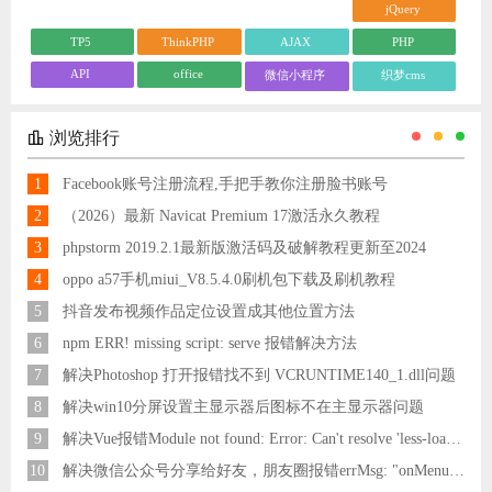
jQuery
TP5
ThinkPHP
AJAX
PHP
API
office
微信小程序
织梦cms
浏览排行
1
Facebook账号注册流程,手把手教你注册脸书账号
2
（2026）最新 Navicat Premium 17激活永久教程
3
phpstorm 2019.2.1最新版激活码及破解教程更新至2024
4
oppo a57手机miui_V8.5.4.0刷机包下载及刷机教程
5
抖音发布视频作品定位设置成其他位置方法
6
npm ERR! missing script: serve 报错解决方法
7
解决Photoshop 打开报错找不到 VCRUNTIME140_1.dll问题
8
解决win10分屏设置主显示器后图标不在主显示器问题
9
解决Vue报错Module not found: Error: Can't resolve 'less-loader' in 'C:\Users\Hm\Desktop\vue\vue_shop'问题
10
解决微信公众号分享给好友，朋友圈报错errMsg: "onMenuShareAppMessage:fail, the permission value is offline verifying"