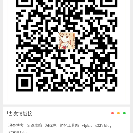
友情链接
冯奎博客
陌路寒暄
淘优惠
简忆工具箱
vipbic
c32's blog
武林新纪元