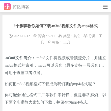
简忆博客
首页
2个步骤教你如何下载.m3u8视频文件为.mp4格式
前端
2020-12-12
阅读：5712
类型：
其它
分类：
工
后端
具
标签：
工具
手册
.m3u8文件简介：
.m3u8文件将视频或音频流分片，并建立
日记
m3u8格式的索引，m3u8可以嵌套（最多支持一层嵌套）。
其它
可用于直播或者点播。
在线工具
如何把m3u8视频格式下载成为我们要的mp4格式呢？
优秀个人博客
你可能会通过格式工厂等软件来转换，但是非常麻烦。以
下两个步骤教大家如何下载，并保存为mp4格式。
省钱帮