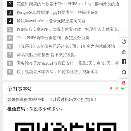
2
花点时间搞的一款基于ThinkPHP8.x + Layui架构开发的通用后台管理系统
3
PostgreSQL数据库，pg数据库的一些操作命令
4
解决laravel-admin 登录无限重定向问题
5
PHP结合安卓APP，监听支付宝收款，实现个人支付宝支付接口
6
ThinkPHP6自带分页定制，自定义分页类
6
《真还传》,6亿债务已还超4亿 预计1年多之内就能还清
7
网易跟贴正在整改 暂不支持发贴
8
国务院今天发布2021节假日安排，元旦3天，春节7天，劳动节5天
9
快手视频去水印方法，如何去除快手视频水印
打赏本站
如果你觉得本站很棒，可以通过扫码支付打赏哦！
微信扫码：
你说多少就多少~