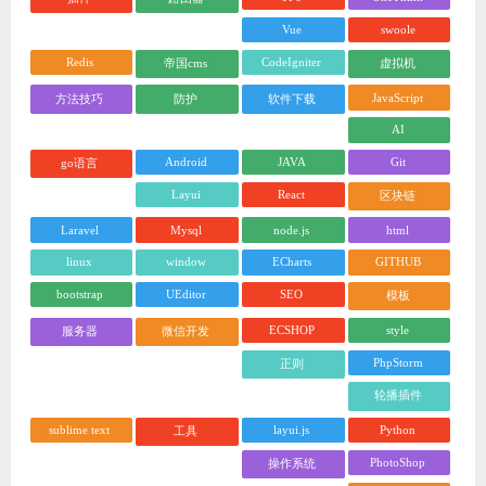
Vue
swoole
Redis
CodeIgniter
帝国cms
虚拟机
JavaScript
方法技巧
防护
软件下载
AI
Android
JAVA
Git
go语言
Layui
React
区块链
Laravel
Mysql
node.js
html
linux
window
ECharts
GITHUB
bootstrap
UEditor
SEO
模板
ECSHOP
style
服务器
微信开发
PhpStorm
正则
轮播插件
sublime text
layui.js
Python
工具
PhotoShop
操作系统