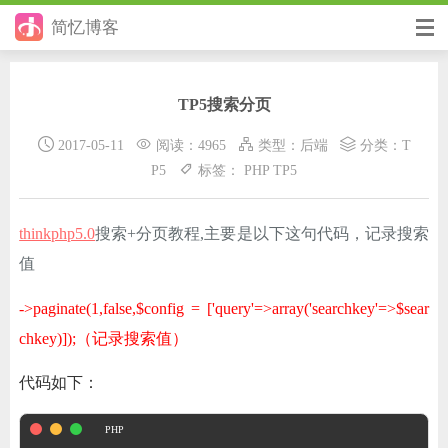
简忆博客
首页
TP5搜索分页
前端
2017-05-11
阅读：4965
类型：
后端
分类：
T
后端
P5
标签：
PHP
TP5
手册
thinkphp5.0
搜索+分页教程,主要是以下这句代码，记录搜索
日记
值
其它
->paginate(1,false,$config = ['query'=>array('searchkey'=>$sear
在线工具
chkey)]);（记录搜索值）
优秀个人博客
代码如下：
省钱帮