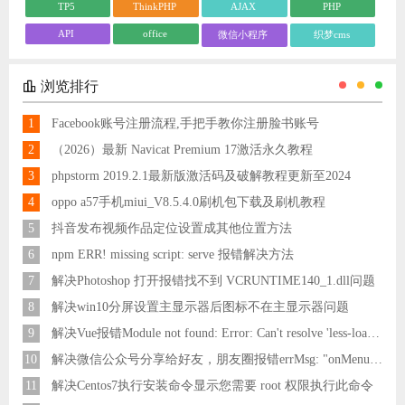
TP5
ThinkPHP
AJAX
PHP
API
office
微信小程序
织梦cms
浏览排行
1
Facebook账号注册流程,手把手教你注册脸书账号
2
（2026）最新 Navicat Premium 17激活永久教程
3
phpstorm 2019.2.1最新版激活码及破解教程更新至2024
4
oppo a57手机miui_V8.5.4.0刷机包下载及刷机教程
5
抖音发布视频作品定位设置成其他位置方法
6
npm ERR! missing script: serve 报错解决方法
7
解决Photoshop 打开报错找不到 VCRUNTIME140_1.dll问题
8
解决win10分屏设置主显示器后图标不在主显示器问题
9
解决Vue报错Module not found: Error: Can't resolve 'less-loader' in 'C:\Users\Hm\Desktop\vue\vue_shop'问题
10
解决微信公众号分享给好友，朋友圈报错errMsg: "onMenuShareAppMessage:fail, the permission value is offline verifying"
11
解决Centos7执行安装命令显示您需要 root 权限执行此命令