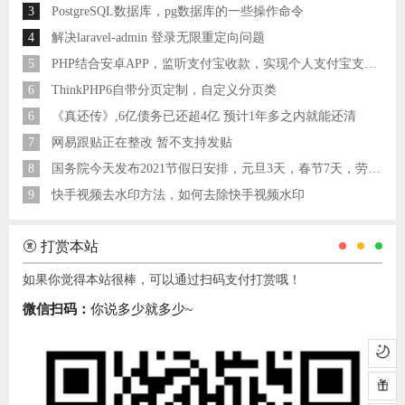
3
PostgreSQL数据库，pg数据库的一些操作命令
4
解决laravel-admin 登录无限重定向问题
5
PHP结合安卓APP，监听支付宝收款，实现个人支付宝支付接口
6
ThinkPHP6自带分页定制，自定义分页类
6
《真还传》,6亿债务已还超4亿 预计1年多之内就能还清
7
网易跟贴正在整改 暂不支持发贴
8
国务院今天发布2021节假日安排，元旦3天，春节7天，劳动节5天
9
快手视频去水印方法，如何去除快手视频水印
打赏本站
如果你觉得本站很棒，可以通过扫码支付打赏哦！
微信扫码：
你说多少就多少~