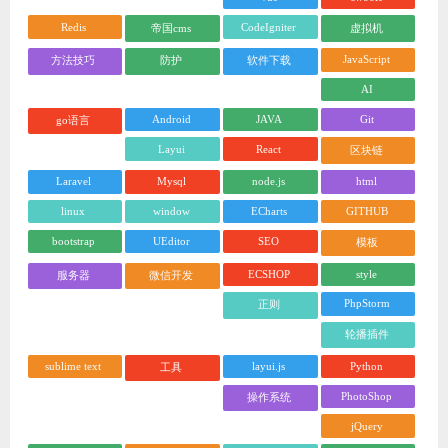
Redis
CodeIgniter
帝国cms
虚拟机
JavaScript
方法技巧
防护
软件下载
AI
Android
JAVA
Git
go语言
Layui
React
区块链
Laravel
Mysql
node.js
html
linux
window
ECharts
GITHUB
bootstrap
UEditor
SEO
模板
ECSHOP
style
服务器
微信开发
PhpStorm
正则
轮播插件
sublime text
layui.js
Python
工具
PhotoShop
操作系统
jQuery