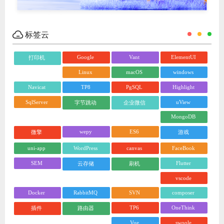
标签云
Google
Vant
ElementUI
打印机
Linux
macOS
windows
Navicat
TP8
PgSQL
Highlight
SqlServer
uView
字节跳动
企业微信
MongoDB
wepy
ES6
微擎
游戏
uni-app
WordPress
canvas
FaceBook
SEM
Flutter
云存储
刷机
vscode
Docker
RabbitMQ
SVN
composer
TP6
OneThink
插件
路由器
Vue
swoole