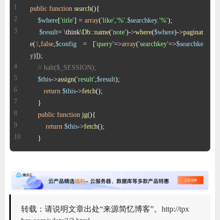
ChatGPT
public
function
search
(
)
$where
[
'title'
] = 
array
(
'like'
,
'%'
.
$searchkey
.
'%'
$result
= \think
\Db
::
name
(
'note'
)->
where
(
$where
)->
paginat
e
(
1
,
false
,
$config
 = [
'query'
=>
array
(
'searchkey'
=>
$searchke
登录
y
// halt($_SESSION);
$this
->
assign
(
'result'
,
$result
return
$this
->
fetch
public
function
jg
(
)
return
$this
->
fetch
    }
转载：请说明文章出处“来源简忆博客”。
http://tpx